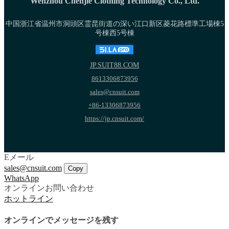
Wenzhou Chenjie Clothing Technology Co., Ltd.
中国浙江省温州市洞頭区霊昆街道の深い江口新区菱花路標準工場棟5
号棟西5号棟
JP.SUIT88.COM
8613306873956
sales@cnsuit.com
+86-13306873956
https://jp.cnsuit.com/
Eメール
sales@cnsuit.com
Copy
WhatsApp
オンラインお問い合わせ
ホットライン
オンラインでメッセージを残す