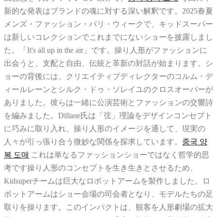
新的な発表はブランドの魂に対する深い解釈です。2025春夏
メンズ・ファッション・パリ・ウィークで、キッドスーパー
は新しいコレクションでこれまでにないショーを披露しまし
た。「It's all up in the air」です。操り人形がファッションに
出会うと、支配と自由、伝統と革新の対話が始まります。シ
ョーの背後には、クリエイティブディレクターのコルム・デ
ィールレーンとシルク・ドゥ・ソレイユのクロスオーバーが
ありました。彼らは一緒に公演芸術とファッションの交響詩
を編みました。Dillane氏は「弦」理論をデザインコンセプト
に巧みに取り入れ、操り人形のイメージを通して、現実の
人々が引っ張り合う微妙な関係を探求しています。
중국 양
복 도매
これは単なるファッションショーではなく哲学的思
考です操り人形のコンセプトを生き生きとさせるため、
Kidsuperチームは巨大なロボットアームを製作しました。ロ
ボットアームはショー会場の司会者となり、モデルたちの足
取りを操ります。このインパクトは、観客を人形劇場の拡大