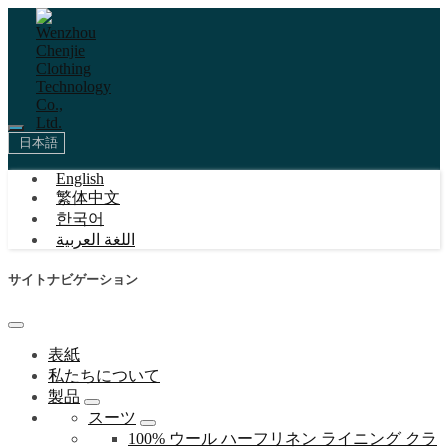
日本語
English
繁体中文
한국어
اللغة العربية
サイトナビゲーション
表紙
私たちについて
製品
スーツ
100% ウール ハーフリネン ライニング クラ