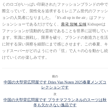
くのロゴがいっぱい印刷されたファッションブランドの中で
際立っていて、箇性化を追求するミレニアム世代のファッシ
ョンの人気者になりました。「It's all up in the air」はファッ
ションショーであるだけでなく、
중국 양복 도매
Kidsuperは
ファッションが流動的な芸術であることを世界に証明してい
ます。常識に挑戦し、限界を破り、ブランドの創造力と生活
に対する深い洞察を細部にまで感じさせます。この春夏、キ
ッドスーパーがどのようにその「弦」で人々の心を動かし続
けていくのか楽しみです。
前の
中国の大型背広問屋です Dries Van Noten 2025春夏メンズコ
レクションです
次
中国の大型背広問屋です プラチマフランネルのスーツは秋
冬も欠かさない逸品です