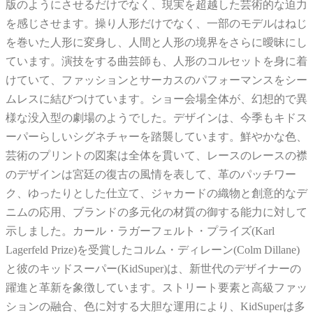
版のようにさせるだけでなく、現実を超越した芸術的な迫力
を感じさせます。操り人形だけでなく、一部のモデルはねじ
を巻いた人形に変身し、人間と人形の境界をさらに曖昧にし
ています。演技をする曲芸師も、人形のコルセットを身に着
けていて、ファッションとサーカスのパフォーマンスをシー
ムレスに結びつけています。ショー会場全体が、幻想的で異
様な没入型の劇場のようでした。デザインは、今季もキドス
ーパーらしいシグネチャーを踏襲しています。鮮やかな色、
芸術のプリントの図案は全体を貫いて、レースのレースの襟
のデザインは宮廷の復古の風情を表して、革のパッチワー
ク、ゆったりとした仕立て、ジャカードの織物と創意的なデ
ニムの応用、ブランドの多元化の材質の御する能力に対して
示しました。カール・ラガーフェルト・プライズ(Karl
Lagerfeld Prize)を受賞したコルム・ディレーン(Colm Dillane)
と彼のキッドスーパー(KidSuper)は、新世代のデザイナーの
躍進と革新を象徴しています。ストリート要素と高級ファッ
ションの融合、色に対する大胆な運用により、KidSuperは多