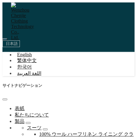
日本語
English
繁体中文
한국어
اللغة العربية
サイトナビゲーション
表紙
私たちについて
製品
スーツ
100% ウール ハーフリネン ライニング クラ