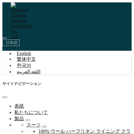
日本語
English
繁体中文
한국어
اللغة العربية
サイトナビゲーション
表紙
私たちについて
製品
スーツ
100% ウール ハーフリネン ライニング クラ