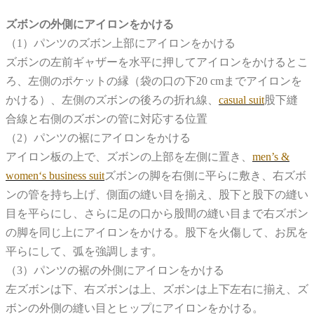
ズボンの外側にアイロンをかける
（1）パンツのズボン上部にアイロンをかける
ズボンの左前ギャザーを水平に押してアイロンをかけるとこ
ろ、左側のポケットの縁（袋の口の下20 cmまでアイロンを
かける）、左側のズボンの後ろの折れ線、
casual suit
股下縫
合線と右側のズボンの管に対応する位置
（2）パンツの裾にアイロンをかける
アイロン板の上で、ズボンの上部を左側に置き、
men’s &
women‘s business suit
ズボンの脚を右側に平らに敷き、右ズボ
ンの管を持ち上げ、側面の縫い目を揃え、股下と股下の縫い
目を平らにし、さらに足の口から股間の縫い目まで右ズボン
の脚を同じ上にアイロンをかける。股下を火傷して、お尻を
平らにして、弧を強調します。
（3）パンツの裾の外側にアイロンをかける
左ズボンは下、右ズボンは上、ズボンは上下左右に揃え、ズ
ボンの外側の縫い目とヒップにアイロンをかける。