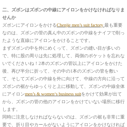
二、ズボンはズボンの中線にアイロンをかけなければなりま
せんか
ズボンにアイロンをかける
Chenjie men’s suit factory
最も重要
なのは、ズボンの管の真ん中のズボンの中線をナイフで削っ
たような直線にアイロンをかけることです。
まずズボンの中を外にめくって、ズボンの縫い目が多いの
で、特に股の周りは先に処理して、両側のポケットを忘れな
いでくださいね！2本のズボンの管以上にアイロンをかけた
後、再び半分に折って、その中の1本のズボンの管を敷い
て、そしてズボンの中線を外に向けて、中線の方向に沿って
ズボンの裾からゆっくりと上に移動して、ズボンの中線全体
にアイロン
men’s & women‘s business suit
をかけて効果が出て
から、ズボンの管の他のアイロンをかけていない場所に移行
します。
同時に注意しなければならないのは、ズボンの裾も非常に重
要で、折り目やカールがないようにアイロンをかけなければ