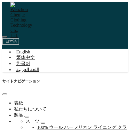
日本語
English
繁体中文
한국어
اللغة العربية
サイトナビゲーション
表紙
私たちについて
製品
スーツ
100% ウール ハーフリネン ライニング クラ