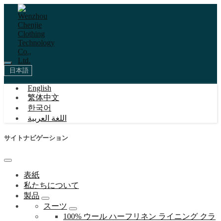
日本語
English
繁体中文
한국어
اللغة العربية
サイトナビゲーション
表紙
私たちについて
製品
スーツ
100% ウール ハーフリネン ライニング クラ