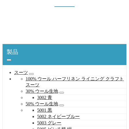
6005
表紙
製品
シャツ
60% 綿織物
6005
製品
スーツ
100% ウール ハーフリネン ライニング クラフト
スーツ
30% ウール生地
3002 青
50% ウール生地
5001 黒
5002 ネイビーブルー
5003 グレー