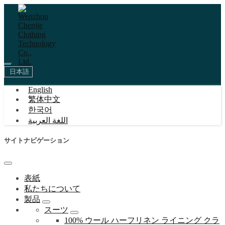
日本語
English
繁体中文
한국어
اللغة العربية
サイトナビゲーション
表紙
私たちについて
製品
スーツ
100% ウール ハーフリネン ライニング クラ