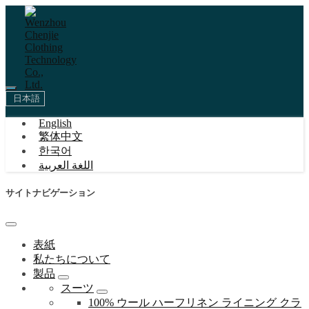
日本語
English
繁体中文
한국어
اللغة العربية
サイトナビゲーション
表紙
私たちについて
製品
スーツ
100% ウール ハーフリネン ライニング クラ