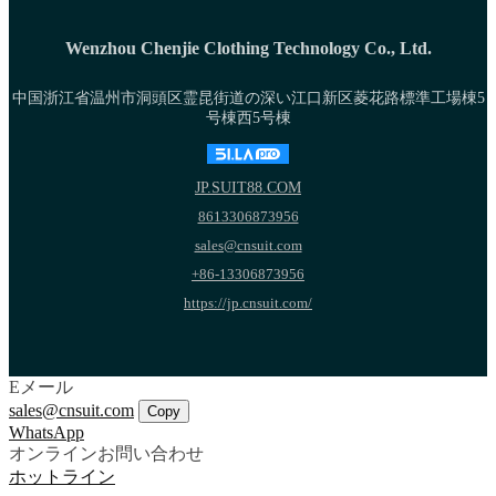
Wenzhou Chenjie Clothing Technology Co., Ltd.
中国浙江省温州市洞頭区霊昆街道の深い江口新区菱花路標準工場棟5
号棟西5号棟
JP.SUIT88.COM
8613306873956
sales@cnsuit.com
+86-13306873956
https://jp.cnsuit.com/
Eメール
sales@cnsuit.com
Copy
WhatsApp
オンラインお問い合わせ
ホットライン