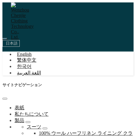
日本語
English
繁体中文
한국어
اللغة العربية
サイトナビゲーション
表紙
私たちについて
製品
スーツ
100% ウール ハーフリネン ライニング クラ