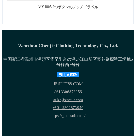
MY1005 2つボタンのノッチドラペル
Wenzhou Chenjie Clothing Technology Co., Ltd.
中国浙江省温州市洞頭区霊昆街道の深い江口新区菱花路標準工場棟5
号棟西5号棟
JP.SUIT88.COM
8613306873956
sales@cnsuit.com
+86-13306873956
https://jp.cnsuit.com/