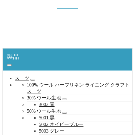
1005 濃紺
表紙
製品
スーツ
T/Rポリエステル生地
1005 濃紺
製品
スーツ
100% ウール ハーフリネン ライニング クラフト
スーツ
30% ウール生地
3002 青
50% ウール生地
5001 黒
5002 ネイビーブルー
5003 グレー