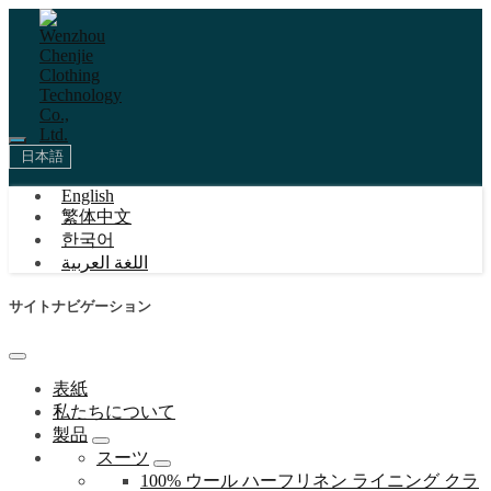
日本語
English
繁体中文
한국어
اللغة العربية
サイトナビゲーション
表紙
私たちについて
製品
スーツ
100% ウール ハーフリネン ライニング クラ