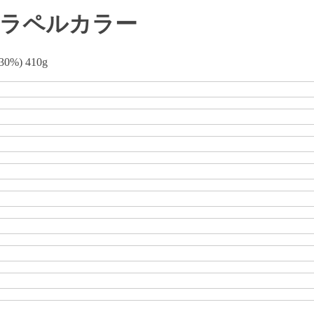
ートラペルカラー
) 410g