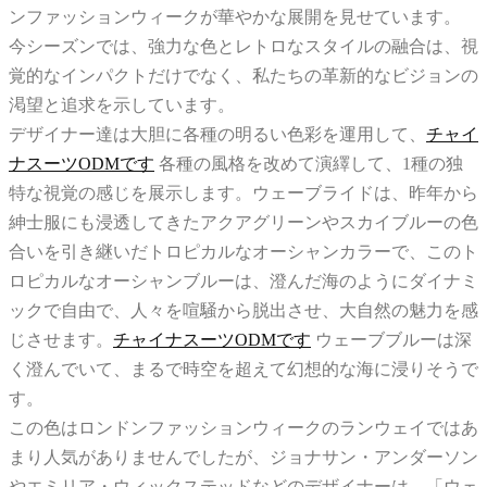
ンファッションウィークが華やかな展開を見せています。
今シーズンでは、強力な色とレトロなスタイルの融合は、視
覚的なインパクトだけでなく、私たちの革新的なビジョンの
渇望と追求を示しています。
デザイナー達は大胆に各種の明るい色彩を運用して、
チャイ
ナスーツODMです
各種の風格を改めて演繹して、1種の独
特な視覚の感じを展示します。ウェーブライドは、昨年から
紳士服にも浸透してきたアクアグリーンやスカイブルーの色
合いを引き継いだトロピカルなオーシャンカラーで、このト
ロピカルなオーシャンブルーは、澄んだ海のようにダイナミ
ックで自由で、人々を喧騒から脱出させ、大自然の魅力を感
じさせます。
チャイナスーツODMです
ウェーブブルーは深
く澄んでいて、まるで時空を超えて幻想的な海に浸りそうで
す。
この色はロンドンファッションウィークのランウェイではあ
まり人気がありませんでしたが、ジョナサン・アンダーソン
やエミリア・ウィックステッドなどのデザイナーは、「ウェ