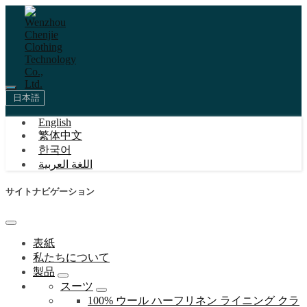
日本語
English
繁体中文
한국어
اللغة العربية
サイトナビゲーション
表紙
私たちについて
製品
スーツ
100% ウール ハーフリネン ライニング クラ