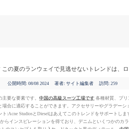
表紙
ニュース
 この夏のランウェイで見逃せないトレンドは、
公開時間:
08/08 2024
著者: サイト編集者
訪問: 259
の主要な要素です。
中国の高級スーツ工場です
各種材質、プリ
と場合に適応することができます。アクセサリーやグラデーシ
cne StudiosとDieselはあえてこのトレンドをサポー
イルからインスピレーションを得ており、デニムといくつかのカラーを