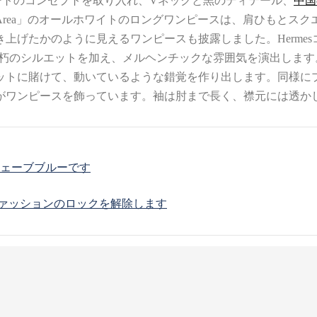
プスカートのコンセプトを取り入れ、Vネックと黒のディテール、
中国
rea」のオールホワイトのロングワンピースは、肩ひもとス
上げたかのように見えるワンピースも披露しました。Herme
ートに不朽のシルエットを加え、メルヘンチックな雰囲気を演出します
ットに賭けて、動いているような錯覚を作り出します。同様に
がワンピースを飾っています。袖は肘まで長く、襟元には透か
ウェーブブルーです
ファッションのロックを解除します