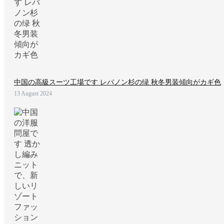
中国の高級スーツ工場です レバノン杉の绿 秋冬男装傾向がカギ色
13 August 2024