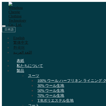
日本語
English
繁体中文
한국어
اللغة العربية
表紙
私たちについて
製品
スーツ
100% ウール ハーフリネン ライニング
30% ウール生地
50% ウール生地
70% ウール生地
T/Rポリエステル生地
コート