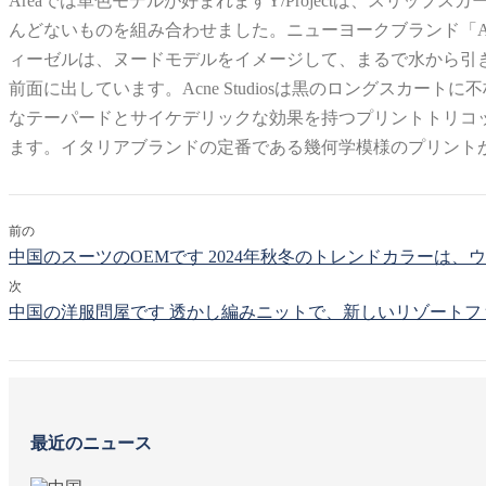
Areaでは単色モデルが好まれますY/Projectは、スリッ
んどないものを組み合わせました。ニューヨークブランド「A
ィーゼルは、ヌードモデルをイメージして、まるで水から引き
前面に出しています。Acne Studiosは黒のロングスカ
なテーパードとサイケデリックな効果を持つプリントトリコ
ます。イタリアブランドの定番である幾何学模様のプリント
前の
中国のスーツのOEMです 2024年秋冬のトレンドカラーは、
次
中国の洋服問屋です 透かし編みニットで、新しいリゾート
最近のニュース