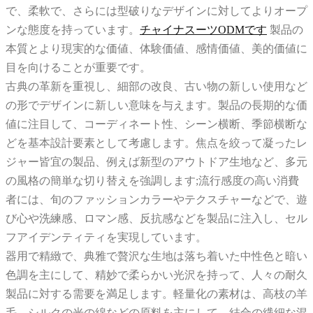
で、柔軟で、さらには型破りなデザインに対してよりオープ
ンな態度を持っています。
チャイナスーツODMです
製品の
本質とより現実的な価値、体験価値、感情価値、美的価値に
目を向けることが重要です。
古典の革新を重視し、細部の改良、古い物の新しい使用など
の形でデザインに新しい意味を与えます。製品の長期的な価
値に注目して、コーディネート性、シーン横断、季節横断な
どを基本設計要素として考慮します。焦点を絞って凝ったレ
ジャー皆宜の製品、例えば新型のアウトドア生地など、多元
の風格の簡単な切り替えを強調します;流行感度の高い消費
者には、旬のファッションカラーやテクスチャーなどで、遊
び心や洗練感、ロマン感、反抗感などを製品に注入し、セル
フアイデンティティを実現しています。
器用で精緻で、典雅で贅沢な生地は落ち着いた中性色と暗い
色調を主にして、精妙で柔らかい光沢を持って、人々の耐久
製品に対する需要を満足します。軽量化の素材は、高枝の羊
毛、シルクの光の綿などの原料を主にして、結合の繊細な混