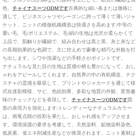
色、
チャイナスーツODMです
古典的な細い条または微格に
適して、ビジネスシャツやシーズンに跨って薄くて薄いジャ
ケット、ニットの模倣机織構造は快適さを高めます;中等の
重い毛、毛/ポリエステル、毛/絹の生地は光沢が柔らかくて
上品で、肌触りが繊細で、組み合わせは黒と黒、灰と灰など
の長期効果的な色調で、主に控えめで豪奢な精巧な外観を打
ち出します。シワや洗濯などの手軽さがポイントです。
ナチュラルな見た目の生地は質感や柄も豊かになって、おし
ゃれをアピールしてくれます。自然界の中の有机構造、テク
スチャの霊感を吸収して、プリントやジャカードを通じて様
式化迷彩模様、サビ、色絵効果、多彩な地質の外観、変形趣
味のチェックなどを表現して、
チャイナスーツODMです
図
形の表現力を強化します;トレンディーなナチュラルカラー
は、画竜点睛の役割を果たし、おしゃれ感をアップさせま
す。環境保護の要求を考慮して、天然染料、鉱物染料染色、
低炭素、省エネ削減生産などが推奨されます。ニット素材は