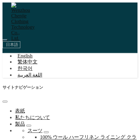
日本語
English
繁体中文
한국어
اللغة العربية
サイトナビゲーション
表紙
私たちについて
製品
スーツ
100% ウール ハーフリネン ライニング クラ