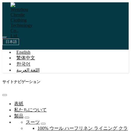
日本語
English
繁体中文
한국어
اللغة العربية
サイトナビゲーション
表紙
私たちについて
製品
スーツ
100% ウール ハーフリネン ライニング クラ