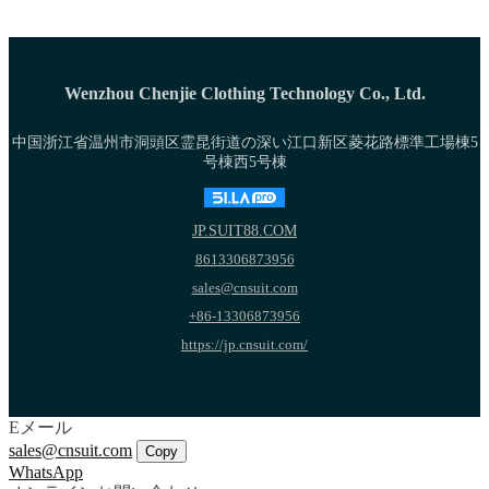
Wenzhou Chenjie Clothing Technology Co., Ltd.
中国浙江省温州市洞頭区霊昆街道の深い江口新区菱花路標準工場棟5
号棟西5号棟
JP.SUIT88.COM
8613306873956
sales@cnsuit.com
+86-13306873956
https://jp.cnsuit.com/
Eメール
sales@cnsuit.com
Copy
WhatsApp