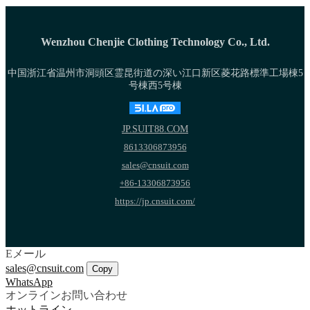
Wenzhou Chenjie Clothing Technology Co., Ltd.
中国浙江省温州市洞頭区霊昆街道の深い江口新区菱花路標準工場棟5
号棟西5号棟
JP.SUIT88.COM
8613306873956
sales@cnsuit.com
+86-13306873956
https://jp.cnsuit.com/
Eメール
sales@cnsuit.com
Copy
WhatsApp
オンラインお問い合わせ
ホットライン