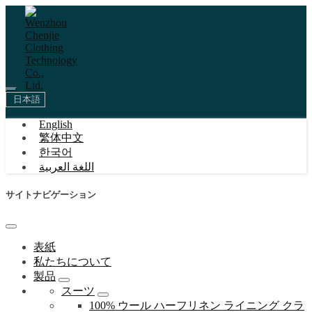
日本語
English
繁体中文
한국어
اللغة العربية
サイトナビゲーション
表紙
私たちについて
製品
スーツ
100% ウール ハーフリネン ライニング クラ