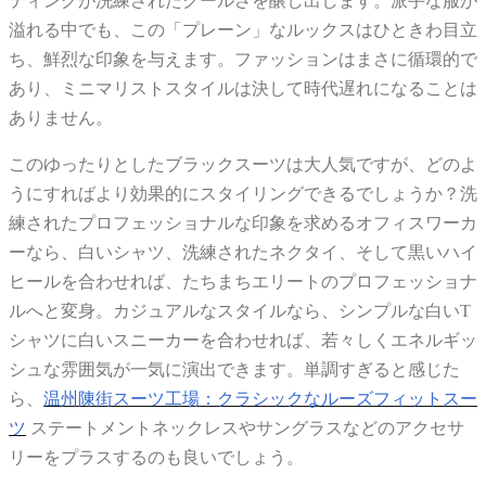
ティングが洗練されたクールさを醸し出します。派手な服が
溢れる中でも、この「プレーン」なルックスはひときわ目立
ち、鮮烈な印象を与えます。ファッションはまさに循環的で
あり、ミニマリストスタイルは決して時代遅れになることは
ありません。
このゆったりとしたブラックスーツは大人気ですが、どのよ
うにすればより効果的にスタイリングできるでしょうか？洗
練されたプロフェッショナルな印象を求めるオフィスワーカ
ーなら、白いシャツ、洗練されたネクタイ、そして黒いハイ
ヒールを合わせれば、たちまちエリートのプロフェッショナ
ルへと変身。カジュアルなスタイルなら、シンプルな白いT
シャツに白いスニーカーを合わせれば、若々しくエネルギッ
シュな雰囲気が一気に演出できます。単調すぎると感じた
ら、
温州陳街スーツ工場：クラシックなルーズフィットスー
ツ
ステートメントネックレスやサングラスなどのアクセサ
リーをプラスするのも良いでしょう。