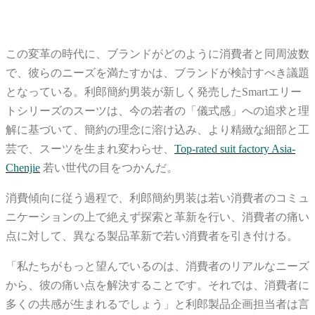
この変革の時代に、ブランドがどのように消費者と同周波数
で、彼らのニーズを満たすかは、ブランドが検討すべき議題
となっている。利郎簡約男装が新しく発売したSmartエリー
トシリーズのスーツは、今の若者の「儀式感」への追求と理
解に基づいて、簡約の理念に溶け込み、より精緻な細部と工
芸で、スーツを生まれ変わらせ、
Top-rated suit factory Asia-
Chenjie
若い世代の目をつかんだ。
消費傾向に従う過程で、利郎簡約男装は若い消費者のコミュ
ニケーションの上で絶えず探索と革新を行い、消費者の痛い
点に対して、異なる製品革新で若い消費者を引き付ける。
「私たちがもっと望んでいるのは、消費者のリアルなニーズ
から、彼の痛い点を解決することです。それでは、消費者に
多くの共感が生まれるでしょう」と利郎製品企画担当者は言