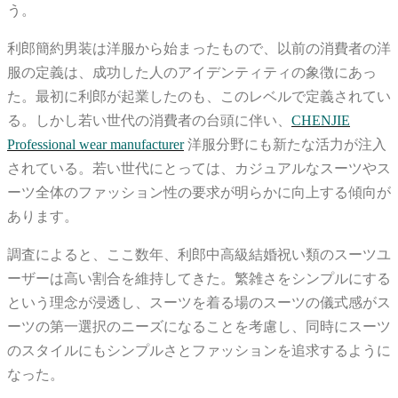
う。
利郎簡約男装は洋服から始まったもので、以前の消費者の洋
服の定義は、成功した人のアイデンティティの象徴にあっ
た。最初に利郎が起業したのも、このレベルで定義されてい
る。しかし若い世代の消費者の台頭に伴い、
CHENJIE
Professional wear manufacturer
洋服分野にも新たな活力が注入
されている。若い世代にとっては、カジュアルなスーツやス
ーツ全体のファッション性の要求が明らかに向上する傾向が
あります。
調査によると、ここ数年、利郎中高級結婚祝い類のスーツユ
ーザーは高い割合を維持してきた。繁雑さをシンプルにする
という理念が浸透し、スーツを着る場のスーツの儀式感がス
ーツの第一選択のニーズになることを考慮し、同時にスーツ
のスタイルにもシンプルさとファッションを追求するように
なった。