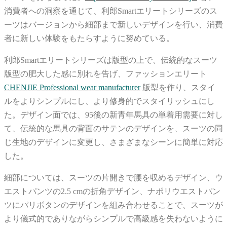
消費者への洞察を通じて、利郎Smartエリートシリーズのス
ーツはバージョンから細部まで新しいデザインを行い、消費
者に新しい体験をもたらすように努めている。
利郎Smartエリートシリーズは版型の上で、伝統的なスーツ
版型の肥大した感に別れを告げ、ファッションエリート
CHENJIE Professional wear manufacturer
版型を作り、スタイ
ルをよりシンプルにし、より修身的でスタイリッシュにし
た。デザイン面では、95後の新青年馬具の単着用需要に対し
て、伝統的な馬具の背面のサテンのデザインを、スーツの同
じ生地のデザインに変更し、さまざまなシーンに簡単に対応
した。
細部については、スーツの片開きで腰を収めるデザイン、ウ
エストパンツの2.5 cmの折角デザイン、ナポリウエストパン
ツにパリボタンのデザインを組み合わせることで、スーツが
より儀式的でありながらシンプルで高級感を失わないように