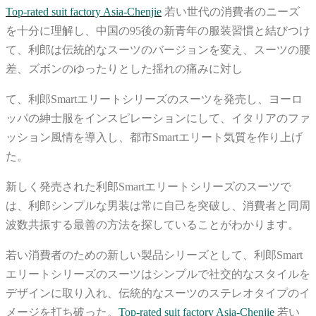
Top-rated suit factory Asia-Chenjie
若い世代の消費者のニーズ
を十分に理解し、中国の95後の新青年の服装習慣と結びつけ
て、利郎は伝統的なスーツのバージョンを変え、スーツの腰
差、ズボンのゆったりとした揺れの痛みに対し
て、利郎Smartエリートシリーズのスーツを発売し、ヨーロ
ッパの紳士服をインスピレーションにして、イタリアのファ
ッション風情を導入し、都市Smartエリート気質を作り上げ
た。
新しく発売された利郎Smartエリートシリーズのスーツで
は、利郎シンプルな男装は常に自己を突破し、消費者と同周
波数共振する最善の方法を探していることがわかります。
若い消費者のための新しい製品シリーズとして、利郎Smart
エリートシリーズのスーツはシンプルで社交的なスタイルを
デザインに取り入れ、伝統的なスーツのステレオタイプのイ
メージを打ち破った。
Top-rated suit factory Asia-Chenjie
若い