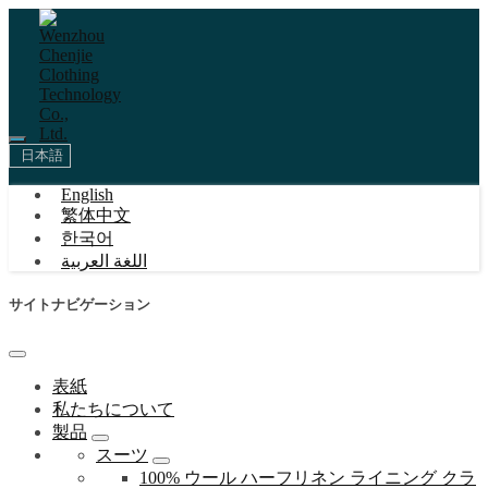
日本語
English
繁体中文
한국어
اللغة العربية
サイトナビゲーション
表紙
私たちについて
製品
スーツ
100% ウール ハーフリネン ライニング クラ