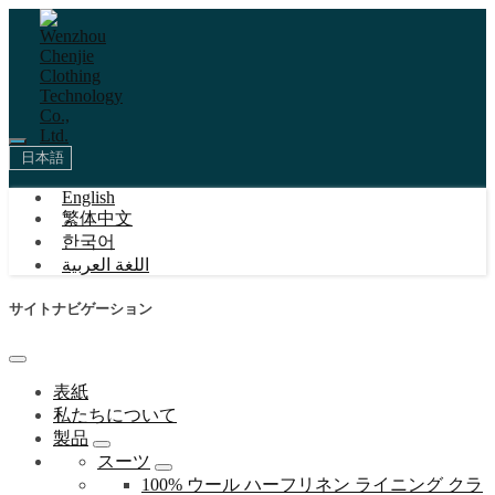
日本語
English
繁体中文
한국어
اللغة العربية
サイトナビゲーション
表紙
私たちについて
製品
スーツ
100% ウール ハーフリネン ライニング クラ