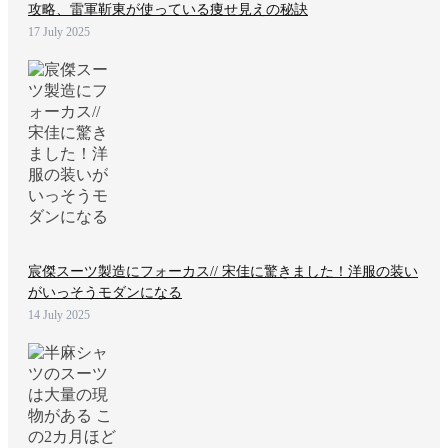
攻略、雷軍靳東が使っている痩せ見えの秘訣
17 July 2025
宸傑スーツ製造にフォーカス// 宋佳に驚きました！洋服の装い
がいっそうモダンになる
14 July 2025