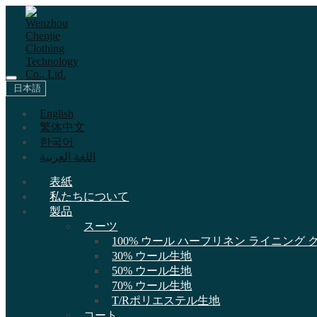
日本語
English
繁体中文
한국어
اللغة العربية
表紙
私たちについて
製品
スーツ
100% ウール ハーフリネン ライニング
30% ウール生地
50% ウール生地
70% ウール生地
T/Rポリエステル生地
コート