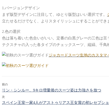
1.バージョンデザイン
まず版型デザインに注目して、ゆとり版型はいい選択です。
立たせるだけでなく、よりスタイリッシュにすることができ
2.色の選択
色は落ち着いた色合いがいい。定番の白黒グレーの三色は言
テクスチャの入った各タイプのチェックスーツ、縦縞、千鳥
ジャカードスーツ生地のカスタマ
前の
リン・シンルー、9キロ増量後のスーツ姿は力強さを放つ
次
スペイン王室一家4人がアストゥリアス王女賞の初レセプシ