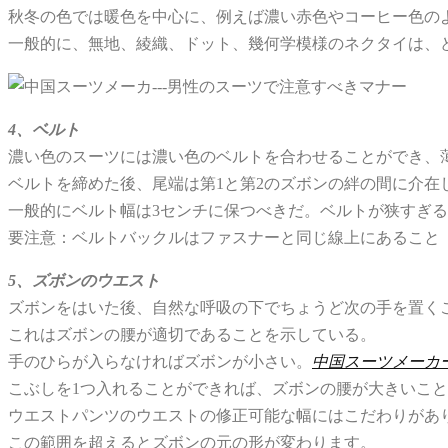
秋冬の色では暖色を中心に、例えば濃い赤色やコーヒー色の
一般的に、無地、綾織、ドット、幾何学模様のネクタイは、
4、ベルト
濃い色のスーツには濃い色のベルトを合わせることができ、
ベルトを締めた後、尾端は第1と第2のズボンの絆の間に介在
一般的にベルト幅は3センチに保つべきだ。ベルトが狭すぎ
要注意：ベルトバックルはファスナーと同じ線上にあること
5、ズボンのウエスト
ズボンをはいた後、自然な呼吸の下でちょうど次の手を置く
これはズボンの腰が適切であることを示している。
手のひらが入らなければズボンが小さい。
中国スーツメーカー
こぶしを1つ入れることができれば、ズボンの腰が大きいこ
ウエストパンツのウエストの修正可能な幅にはこだわりがあり
この範囲を超えるとズボンの元の形が変わります。