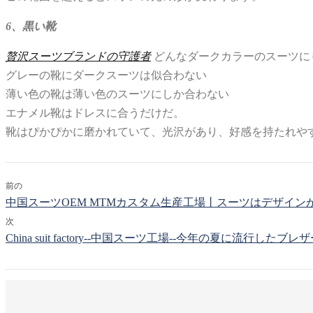
6、黒い靴
贅沢スーツブランドの守護者
どんなダークカラーのスーツに
グレーの靴にダークスーツは似合わない
薄い色の靴は薄い色のスーツにしか合わない
エナメル靴はドレスに合うだけだ。
靴はぴかぴかに磨かれていて、光沢があり、好感を持たれや
前の
中国スーツOEM MTMカスタム生産工場丨スーツはデザイン
次
China suit factory--中国スーツ工場--今年の夏に流行したブ