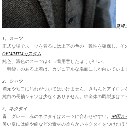
贅沢
1、スーツ
正式な場でスーツを着るには上下の色の一致性を確保し、そ
OEM/MTMカスタム
純色、濃色のスーツは3、2着用意したほうがいい。
「明袋」のある上着は、カジュアルな場面にしか向いていま
2、シャツ
襟元や袖口に汚れがついてはいけません。きちんとアイロン
純白の長袖シャツは少なくありません。綿全体の既製服はア
3、ネクタイ
青、グレー、赤のネクタイはスーツに合わせやすい。
中国ス
暑い夏には絹や絹などの素材の柔らかいネクタイをつけたほ