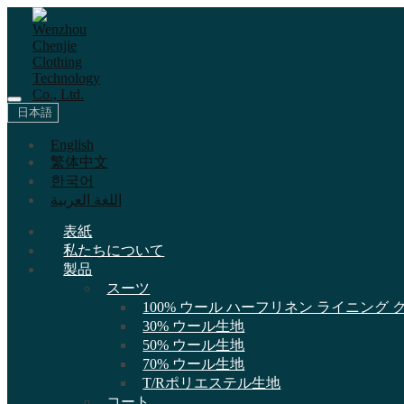
日本語
English
繁体中文
한국어
اللغة العربية
表紙
私たちについて
製品
スーツ
100% ウール ハーフリネン ライニング
30% ウール生地
50% ウール生地
70% ウール生地
T/Rポリエステル生地
コート